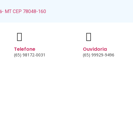
abá- MT CEP 78048-160
Telefone
Ouvidoria
(65) 98172-0031
(65) 99929-9496
BRAS
TRABALHE CONOSCO
FORNECEDORES
OUVIDORIA