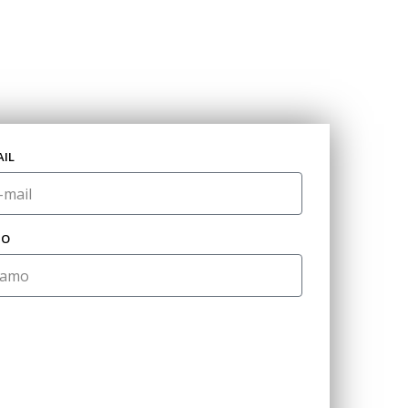
AIL
MO