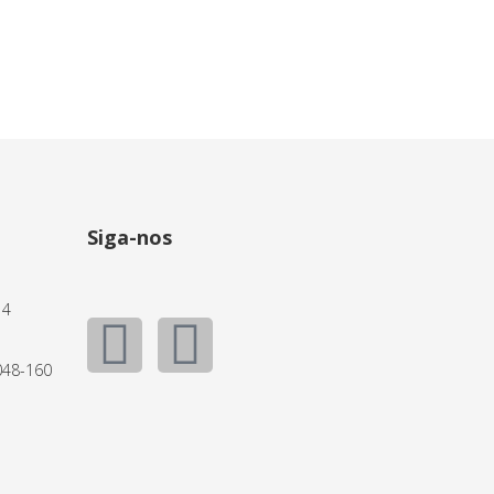
Siga-nos
14
048-160