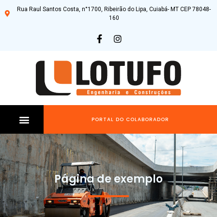
Rua Raul Santos Costa, n°1700, Ribeirão do Lipa, Cuiabá- MT CEP 78048-
160
PORTAL DO COLABORADOR
TRABALHE CONOSCO
Página de exemplo